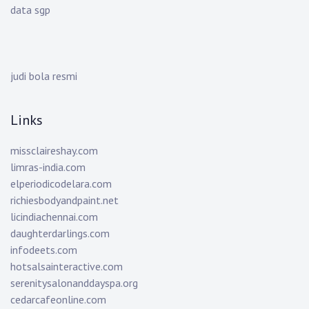
data sgp
judi bola resmi
Links
missclaireshay.com
limras-india.com
elperiodicodelara.com
richiesbodyandpaint.net
licindiachennai.com
daughterdarlings.com
infodeets.com
hotsalsainteractive.com
serenitysalonanddayspa.org
cedarcafeonline.com