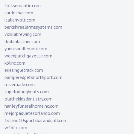
folksemantic.com
sardosbar.com
italianvolt.com
berkshirealarmssystems.com
vizslabrewing.com
dralanbittner.com
yannisandlemoni.com
weedpatchgazette.com
kblinc.com
eriesingletrack.com
pamperedpetsnorthport.com
rosiemade.com
tupelodoughnuts.com
olathekidsdentistry.com
hanleyfuneralhomeinc.com
mejorpaquetesorlando.com
1stand10sportsbarandgrill.com
w4btx.com