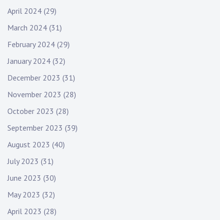
April 2024
(29)
March 2024
(31)
February 2024
(29)
January 2024
(32)
December 2023
(31)
November 2023
(28)
October 2023
(28)
September 2023
(39)
August 2023
(40)
July 2023
(31)
June 2023
(30)
May 2023
(32)
April 2023
(28)