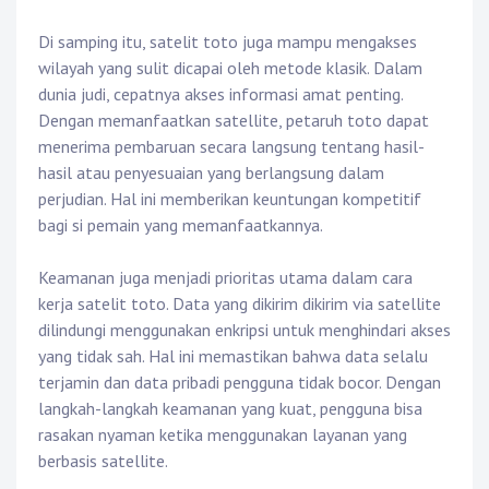
Di samping itu, satelit toto juga mampu mengakses
wilayah yang sulit dicapai oleh metode klasik. Dalam
dunia judi, cepatnya akses informasi amat penting.
Dengan memanfaatkan satellite, petaruh toto dapat
menerima pembaruan secara langsung tentang hasil-
hasil atau penyesuaian yang berlangsung dalam
perjudian. Hal ini memberikan keuntungan kompetitif
bagi si pemain yang memanfaatkannya.
Keamanan juga menjadi prioritas utama dalam cara
kerja satelit toto. Data yang dikirim dikirim via satellite
dilindungi menggunakan enkripsi untuk menghindari akses
yang tidak sah. Hal ini memastikan bahwa data selalu
terjamin dan data pribadi pengguna tidak bocor. Dengan
langkah-langkah keamanan yang kuat, pengguna bisa
rasakan nyaman ketika menggunakan layanan yang
berbasis satellite.