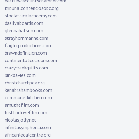
eastlewiscountychamber.com
tribunalcontenciosobc.org
sloclassicalacademy.com
dasilvaboards.com
glennabatson.com
strayhornmarina.com
flaglerproductions.com
brawndefinition.com
continentalicecream.com
crazycreekquilts.com
binkdavies.com
christchurchpdx.org
kenabrahambooks.com
commune-kitchen.com
amuthefilm.com
lustforlovefilm.com
nicolasjolly.net
infinitasymphonia.com
africanlegalcentre.org