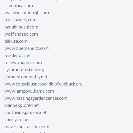
ccvoptica.com
washingtonlehigh.com
luigisbakery.com
hanabi-sushi.com
wolfandzed.com
dekuta.com
www.cinemabuzz.com
mixdepot.net
rosewoodmcs.com
sycamorehistory.org
cornerstonerealty.net
www.consciousnessandbiofeedback.org
www.iamzowilliams.com
www.hastingsgardencenter.com
pianoexplorer.net
southsidegardens.net
trinityum.net
mazzicontractors.com