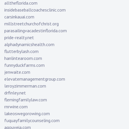
alltheflorida.com
insidebaseballcoachesclinic.com
carsinkauai.com
millstreetchurchofchrist.org
parasailingvacadestinflorida.com
pride-realty.net
alphadynamicshealth.com
flutterbylash.com
hanlintearoom.com
funnyduckfarms.com
jenwaite.com
elevatemanagementgroup.com
leroyzimmerman.com
drfinley.net
flemingfamilylaw.com
rnrwine.com
lakeoswegorowing.com
fuquayfamilycounseling.com
agouveia.com