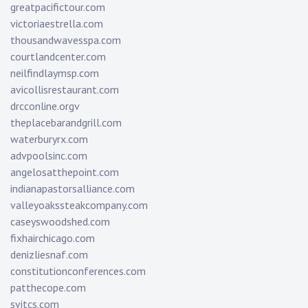
greatpacifictour.com
victoriaestrella.com
thousandwavesspa.com
courtlandcenter.com
neilfindlaymsp.com
avicollisrestaurant.com
drcconline.org
v
theplacebarandgrill.com
waterburyrx.com
advpoolsinc.com
angelosatthepoint.com
indianapastorsalliance.com
valleyoakssteakcompany.com
caseyswoodshed.com
fixhairchicago.com
denizliesnaf.com
constitutionconferences.com
patthecope.com
svitcs.com