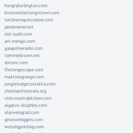
hungryburlington.com
brunswickatlongstown.com
tartinemaplecuisine.com
janekramer.net
nizi-sushi.com
art-mengo.com
gaiaprimeradio.com
tammiebrown.net
dutonc.com
thelongescape.com
mattolegrange.com
junglelodgecostarica.com
christianfestivals.org
visitcountrykitchen.com
algarve-dolphins.com
alanveingrad.com
ginosonhiggins.com
wutungprinting.com