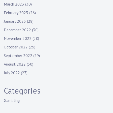
March 2023
(30)
February 2023
(26)
January 2023
(28)
December 2022
(30)
November 2022
(28)
October 2022
(29)
September 2022
(29)
August 2022
(30)
July 2022
(27)
Categories
Gambling