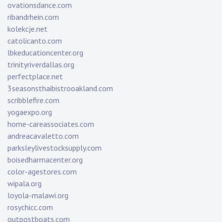
ovationsdance.com
ribandrhein.com
kolekcje.net
catolicanto.com
lbkeducationcenter.org
trinityriverdallas.org
perfectplace.net
3seasonsthaibistrooakland.com
scribblefire.com
yogaexpo.org
home-careassociates.com
andreacavaletto.com
parksleylivestocksupply.com
boisedharmacenter.org
color-agestores.com
wipala.org
loyola-malawi.org
rosychicc.com
outpostboats.com