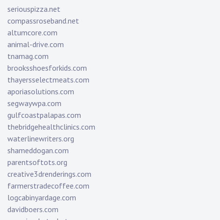
seriouspizza.net
compassroseband.net
altumcore.com
animal-drive.com
tnamag.com
brooksshoesforkids.com
thayersselectmeats.com
aporiasolutions.com
segwaywpa.com
gulfcoastpalapas.com
thebridgehealthclinics.com
waterlinewriters.org
shameddogan.com
parentsoftots.org
creative3drenderings.com
farmerstradecoffee.com
logcabinyardage.com
davidboers.com