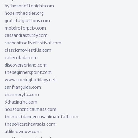
bytheendoftonight.com
hopeinthecities.org
gratefulgluttons.com
mobdroforpctv.com
cassandrasturdy.com
sanbenitoolivefestival.com
classicmoviestills.com
cafecolada.com
discoversoriano.com
thebeginnerspoint.com
www.comingholidays.net
sanfranguide.com
charmoryllc.com
3dracinginc.com
houstoncriticalmass.com
themostdangerousanimalofall.com
thepolicerehearsals.com
alliknownow.com