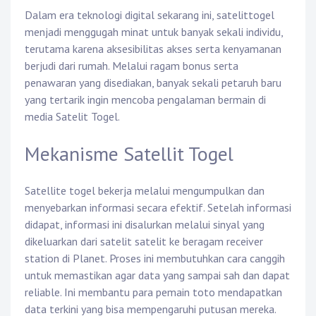
Dalam era teknologi digital sekarang ini, satelittogel
menjadi menggugah minat untuk banyak sekali individu,
terutama karena aksesibilitas akses serta kenyamanan
berjudi dari rumah. Melalui ragam bonus serta
penawaran yang disediakan, banyak sekali petaruh baru
yang tertarik ingin mencoba pengalaman bermain di
media Satelit Togel.
Mekanisme Satellit Togel
Satellite togel bekerja melalui mengumpulkan dan
menyebarkan informasi secara efektif. Setelah informasi
didapat, informasi ini disalurkan melalui sinyal yang
dikeluarkan dari satelit satelit ke beragam receiver
station di Planet. Proses ini membutuhkan cara canggih
untuk memastikan agar data yang sampai sah dan dapat
reliable. Ini membantu para pemain toto mendapatkan
data terkini yang bisa mempengaruhi putusan mereka.