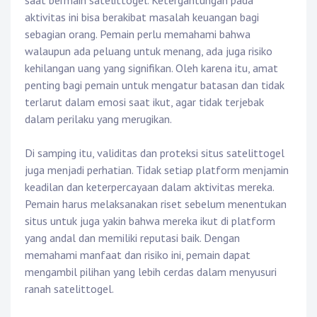
saat bermain satelittogel. Ketergantungan pada
aktivitas ini bisa berakibat masalah keuangan bagi
sebagian orang. Pemain perlu memahami bahwa
walaupun ada peluang untuk menang, ada juga risiko
kehilangan uang yang signifikan. Oleh karena itu, amat
penting bagi pemain untuk mengatur batasan dan tidak
terlarut dalam emosi saat ikut, agar tidak terjebak
dalam perilaku yang merugikan.
Di samping itu, validitas dan proteksi situs satelittogel
juga menjadi perhatian. Tidak setiap platform menjamin
keadilan dan keterpercayaan dalam aktivitas mereka.
Pemain harus melaksanakan riset sebelum menentukan
situs untuk juga yakin bahwa mereka ikut di platform
yang andal dan memiliki reputasi baik. Dengan
memahami manfaat dan risiko ini, pemain dapat
mengambil pilihan yang lebih cerdas dalam menyusuri
ranah satelittogel.