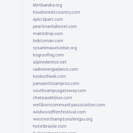
bbrtbandra.org
bluebonnetcountry.com
epicclipart.com
pearlmanilahotel.com
maintdrop.com
bobtoman.com
sosanimauxtunisie.org
kogroofing.com
alpinedentist.net
radioenergiadance.com
kookotheek.com
panayiotislamprou.com
southcampusgateway.com
chateaudelisse.com
wellborncommunityassociation.com
wildwoodfilmfestival.com
westnorthamptonshirejpu.org
hotelbrasile.com