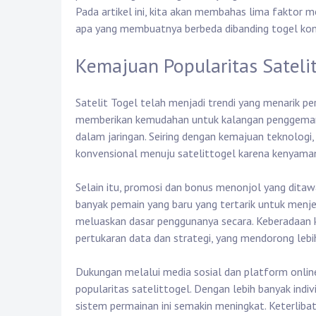
Pada artikel ini, kita akan membahas lima faktor 
apa yang membuatnya berbeda dibanding togel kon
Kemajuan Popularitas Satelit
Satelit Togel telah menjadi trendi yang menarik pe
memberikan kemudahan untuk kalangan penggemar s
dalam jaringan. Seiring dengan kemajuan teknologi,
konvensional menuju
satelittogel
karena kenyama
Selain itu, promosi dan bonus menonjol yang ditawa
banyak pemain yang baru yang tertarik untuk menj
meluaskan dasar penggunanya secara. Keberadaan ko
pertukaran data dan strategi, yang mendorong lebih
Dukungan melalui media sosial dan platform onlin
popularitas satelittogel. Dengan lebih banyak ind
sistem permainan ini semakin meningkat. Keterlib