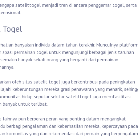
mengapa satelittogel menjadi tren di antara penggemar togel, serta
vensional.
 Togel
rhatian banyakan individu dalam tahun terakhir. Munculnya platform 
pasi permainan togel untuk mengunjungi berbagai jenis taruhan
 semakin banyak sekali orang yang berganti dari permainan
nannya.
rkan oleh situs satelit togel juga berkontribusi pada peningkatan
elajahi keberuntungan mereka grasi penawaran yang menarik, sehing
munitas hidup seputar sekitar satelittogel juga memfasilitasi
 banyak untuk terlibat.
e lainnya pun berperan peran yang penting dalam mengangkat
ividu berbagi pengalaman dan keberhasilan mereka, kepercayaan pada
atan komunitas yang dan rekomendasi dari pemain yang berpengala