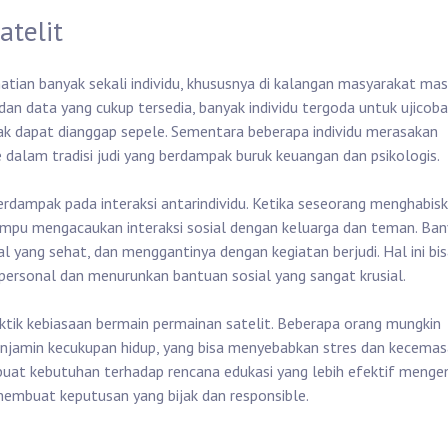
atelit
atian banyak sekali individu, khususnya di kalangan masyarakat ma
n data yang cukup tersedia, banyak individu tergoda untuk ujicoba
idak dapat dianggap sepele. Sementara beberapa individu merasakan
 dalam tradisi judi yang berdampak buruk keuangan dan psikologis.
erdampak pada interaksi antarindividu. Ketika seseorang menghabis
mampu mengacaukan interaksi sosial dengan keluarga dan teman. Ba
al yang sehat, dan menggantinya dengan kegiatan berjudi. Hal ini bi
ersonal dan menurunkan bantuan sosial yang sangat krusial.
raktik kebiasaan bermain permainan satelit. Beberapa orang mungkin
njamin kecukupan hidup, yang bisa menyebabkan stres dan kecemas
at kebutuhan terhadap rencana edukasi yang lebih efektif menge
membuat keputusan yang bijak dan responsible.