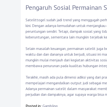
Pengaruh Sosial Permainan S
Satelittogel sudah jadi trend yang menggugah perh
kini. Dengan adanya kemudahan untuk menjangkau da
peruntungan sendiri. Tetapi, dampak sosial yang t
keberuntungan, sementara lain mungkin terjebak ke
Selain masalah keuangan, permainan satelit juga b
waktu dan dan dananya untuk berjudi, situasi ini 
mungkin mulai menjauh dari kegiatan aktivitas sosi
membawa penurunan pada kualitas hubungan interp
Terakhir, masih ada pula dimensi adiksi yang dari p
mempelajari mengandalkan output judi sebagai me
Adanya permainan satelit dalam masyarakat membu
perjudian dan dampaknya, agar supaya warga bisa 
Posted in:
Gambling