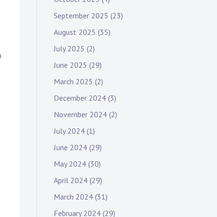
September 2025
(23)
August 2025
(35)
July 2025
(2)
a
June 2025
(29)
March 2025
(2)
December 2024
(3)
November 2024
(2)
July 2024
(1)
June 2024
(29)
May 2024
(30)
April 2024
(29)
March 2024
(31)
February 2024
(29)