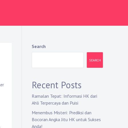
Search
SEARCH
Recent Posts
ler
Ramalan Tepat: Informasi HK dari
Ahli Terpercaya dan Puisi
Menembus Misteri: Prediksi dan
Bocoran Angka Jitu HK untuk Sukses
.
Anda!