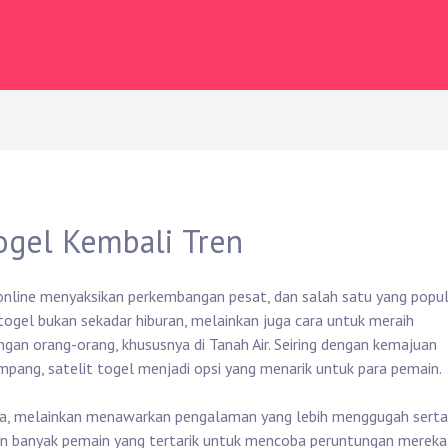
togel Kembali Tren
n online menyaksikan perkembangan pesat, dan salah satu yang popu
togel bukan sekadar hiburan, melainkan juga cara untuk meraih
ngan orang-orang, khususnya di Tanah Air. Seiring dengan kemajuan
pang, satelit togel menjadi opsi yang menarik untuk para pemain.
iasa, melainkan menawarkan pengalaman yang lebih menggugah serta
akin banyak pemain yang tertarik untuk mencoba peruntungan mereka